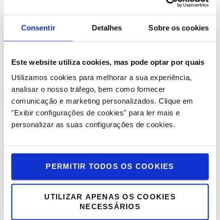
Consentir
Detalhes
Sobre os cookies
Este website utiliza cookies, mas pode optar por quais
Utilizamos cookies para melhorar a sua experiência,
analisar o nosso tráfego, bem como fornecer
comunicação e marketing personalizados.
Clique em
Serviço Toyota
"Exibir configurações de cookies" para ler mais e
Os nossos planos de serviço mantêm o seu negócio
personalizar as suas configurações de cookies.
operacional e ajudam-no a tirar o maior proveito do
seu equipamento, qualquer que seja a marca. Para
que possa continuar focado no essencial – gerir o
PERMITIR TODOS OS COOKIES
seu negócio.
UTILIZAR APENAS OS COOKIES
Saiba mais >
NECESSÁRIOS