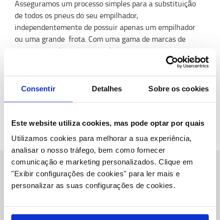
Asseguramos um processo simples para a substituição
de todos os pneus do seu empilhador,
independentemente de possuir apenas um empilhador
ou uma grande frota. Com uma gama de marcas de
pneus de qualidade para qualquer orçamento ou
aplicação.
PEÇA AQUI PARA SUSBTITUIR PNEUS
Consentir
Detalhes
Sobre os cookies
Este website utiliza cookies, mas pode optar por quais
Utilizamos cookies para melhorar a sua experiência,
analisar o nosso tráfego, bem como fornecer
comunicação e marketing personalizados.
Clique em
"Exibir configurações de cookies" para ler mais e
Sobre Nós
personalizar as suas configurações de cookies.
Toyota Caetano Portugal, SA