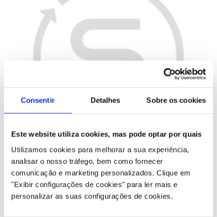
Consentir
Detalhes
Sobre os cookies
Este website utiliza cookies, mas pode optar por quais
Equipamento inteligente
Utilizamos cookies para melhorar a sua experiência,
analisar o nosso tráfego, bem como fornecer
Os equipamentos inteligentes vêm equipados de série com
comunicação e marketing personalizados.
Clique em
hardware de telemática. Estes equipamentos podem ser
"Exibir configurações de cookies" para ler mais e
facilmente ligados ao I_Site da Toyota, oferecendo
personalizar as suas configurações de cookies.
informações sobre a gestão da bateria, geolocalização,
choques e muito mais.