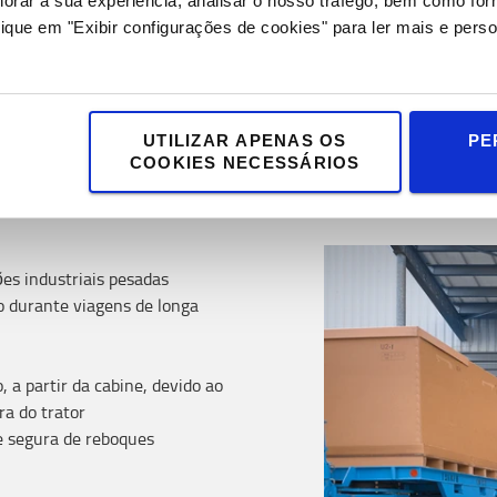
horar a sua experiência, analisar o nosso tráfego, bem como fo
ique em "Exibir configurações de cookies" para ler mais e perso
UTILIZAR APENAS OS
PE
Características
COOKIES NECESSÁRIOS
ões industriais pesadas
o durante viagens de longa
, a partir da cabine, devido ao
ra do trator
e segura de reboques