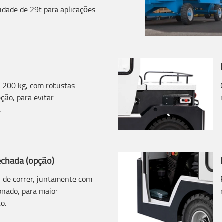
idade de 29t para aplicações
e 200 kg, com robustas
eção, para evitar
.
echada (opção)
u de correr, juntamente com
onado, para maior
o.