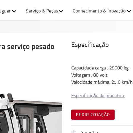
uguer
Serviço & Peças
Conhecimento & Inovação
Especificação
ra serviço pesado
Capacidade carga
:
29000
kg
Voltagem
:
80
volt
Velocidade máxima
:
25,0
km/h
Especificação do produto
>
PEDIR COTAÇÃO
Garantia