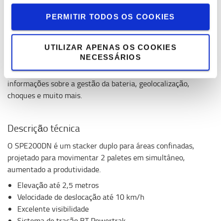
PERMITIR TODOS OS COOKIES
Equipamento inteligente
Os equipamentos inteligentes vêm equipados de série com
UTILIZAR APENAS OS COOKIES
NECESSÁRIOS
hardware de telemática. Estes equipamentos podem ser
facilmente ligados ao I_Site da Toyota, oferecendo
informações sobre a gestão da bateria, geolocalização,
choques e muito mais.
Descrição técnica
O SPE200DN é um stacker duplo para áreas confinadas,
projetado para movimentar 2 paletes em simultâneo,
aumentado a produtividade.
Elevação até 2,5 metros
Velocidade de deslocação até 10 km/h
Excelente visibilidade
Sistema de tração BT Powertrak