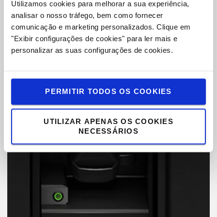
Utilizamos cookies para melhorar a sua experiência,
Click-2-Creep simplesmente permite clicar duas vezes na
analisar o nosso tráfego, bem como fornecer
alavanca de controle, para definir o modo de fluência,
comunicação e marketing personalizados.
Clique em
dando ao operador um controlo mais seguro em situações
"Exibir configurações de cookies" para ler mais e
apertadas.
personalizar as suas configurações de cookies.
PERMITIR TODOS OS COOKIES
UTILIZAR APENAS OS COOKIES
NECESSÁRIOS