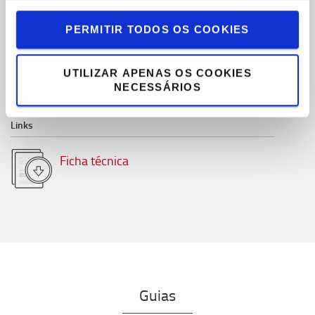
Especificações técnicas
PERMITIR TODOS OS COOKIES
Capacidade carga
:
2300
kg
Elevação máxima da gama
:
200
mm
UTILIZAR APENAS OS COOKIES
NECESSÁRIOS
Bomba
:
Pro-lifter Quick
Links
Ficha técnica
Guias