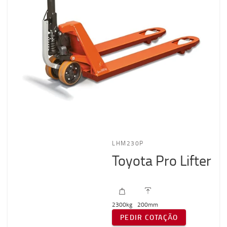
LHM230P
Toyota Pro Lifter
2300
kg
200
mm
PEDIR COTAÇÃO