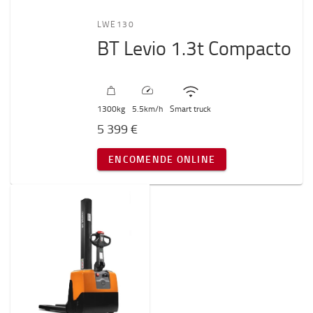
LWE130
BT Levio 1.3t Compacto
1300
kg
5.5
km/h
Smart truck
5 399 €
ENCOMENDE ONLINE