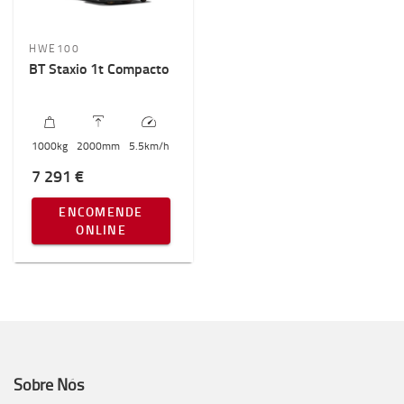
HWE100
BT Staxio 1t Compacto
1000
kg
2000
mm
5.5
km/h
7 291 €
ENCOMENDE
ONLINE
Sobre Nós