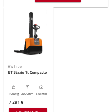
HWE100
BT Staxio 1t Compacto
1000
kg
2000
mm
5.5
km/h
7 291 €
ENCOMENDE