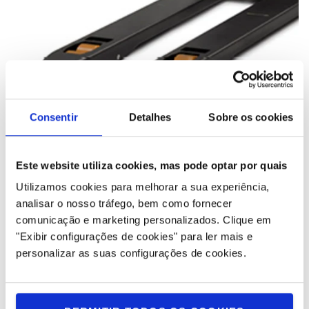
Consentir
Detalhes
Sobre os cookies
Simplesmente robusto
Este website utiliza cookies, mas pode optar por quais
Utilizamos cookies para melhorar a sua experiência,
A espessura e a soldadura dos garfos e da estrutura
analisar o nosso tráfego, bem como fornecer
garantem a sua robustez. O compartimento da bateria está
comunicação e marketing personalizados.
Clique em
equipado com uma placa de proteção para evitar danos na
"Exibir configurações de cookies" para ler mais e
bateria.
personalizar as suas configurações de cookies.