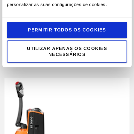
personalizar as suas configurações de cookies.
PERMITIR TODOS OS COOKIES
Sistema único Castorlink
O design do chassi de cinco rodas garante estabilidade:
UTILIZAR APENAS OS COOKIES
rodízios laterais interligados protegem as rodas e a carga, o
NECESSÁRIOS
que garante estabilidade em superfícies irregulares.