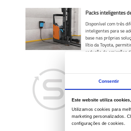
Packs inteligentes de
Disponível com três di
inteligentes para se a
base nas próprias soluç
lítio da Toyota, permi
redução de emissões d
Equipamento intelig
Consentir
Os equipamentos intel
série com hardware de 
equipamentos podem se
Este website utiliza cookie
I_Site da Toyota, ofer
Utilizamos cookies para mel
gestão da bateria, geo
marketing personalizados.
Cl
mais.
configurações de cookies.