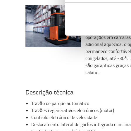
Procura um empilhado
frio?
Este empilhador BT Ref
operações em câmaras f
adicional aquecida, o o
permanece confortável
congelados, até -30°C. 
são garantidas graças 
cabine.
Descrição técnica
Travão de parque automático
Travões regenerativos eletrónicos (motor)
Controlo eletrónico de velocidade
Deslocamento lateral de garfos integrado e inclin