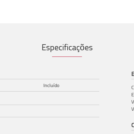
Especificações
E
Incluído
C
E
V
V
C