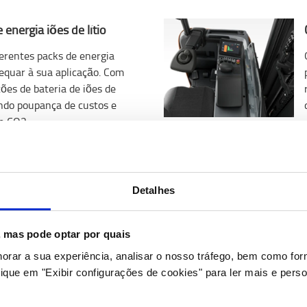
 energia iões de lítio
ferentes packs de energia
dequar à sua aplicação. Com
ões de bateria de iões de
tindo poupança de custos e
e CO2.
ente
Detalhes
igentes vêm equipados de
telemática. Estes
r facilmente ligados ao
s, mas pode optar por quais
ecendo informações sobre a
horar a sua experiência, analisar o nosso tráfego, bem como fo
localização, choques e muito
ique em "Exibir configurações de cookies" para ler mais e perso