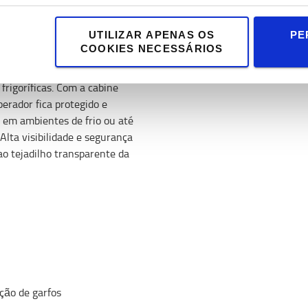
r retrátil que resista ao
UTILIZAR APENAS OS
PE
COOKIES NECESSÁRIOS
lex pode ser adaptado para
rigoríficas. Com a cabine
perador fica protegido e
 em ambientes de frio ou até
Alta visibilidade e segurança
ao tejadilho transparente da
ação de garfos