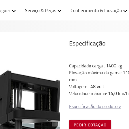
uguer
Serviço & Peças
Conhecimento & Inovação
Especificação
Capacidade carga
:
1400
kg
Elevação máxima da gama
:
11
mm
Voltagem
:
48
volt
Velocidade máxima
:
14,0
km/h
Especificação do produto
>
PEDIR COTAÇÃO