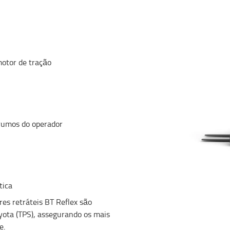
motor de tração
rumos do operador
tica
es retráteis BT Reflex são
yota (TPS), assegurando os mais
e.