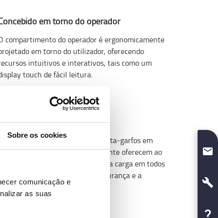
Concebido em torno do operador
O compartimento do operador é ergonomicamente
projetado em torno do utilizador, oferecendo
recursos intuitivos e interativos, tais como um
display touch de fácil leitura.
Conceito de visão total
Sobre os cookies
O design limpo do mastro e do porta-garfos em
combinação com o teto transparente oferecem ao
operador uma visão excepcional da carga em todos
os momentos, aumentando a segurança e a
rnecer comunicação e
produtividade.
nalizar as suas