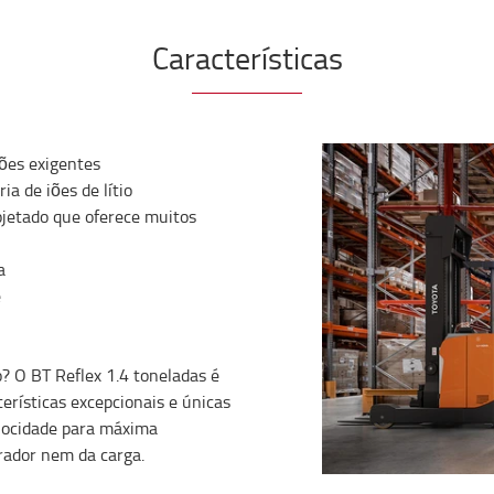
Características
ções exigentes
a de iões de lítio
jetado que oferece muitos
a
e
? O BT Reflex 1.4 toneladas é
rísticas excepcionais e únicas
elocidade para máxima
rador nem da carga.