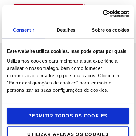
EMPILHADORES ELÉTRICOS
BIBLIOTECA DE
CONTEÚDOS
Consentir
Detalhes
Sobre os cookies
Este website utiliza cookies, mas pode optar por quais
Utilizamos cookies para melhorar a sua experiência,
Sobre Nós
analisar o nosso tráfego, bem como fornecer
comunicação e marketing personalizados.
Clique em
Toyota Caetano Portugal, SA
"Exibir configurações de cookies" para ler mais e
Oportunidades de Emprego
personalizar as suas configurações de cookies.
Toyota Challenge 2025
Onde estamos
PERMITIR TODOS OS COOKIES
Porquê escolher Toyota
UTILIZAR APENAS OS COOKIES