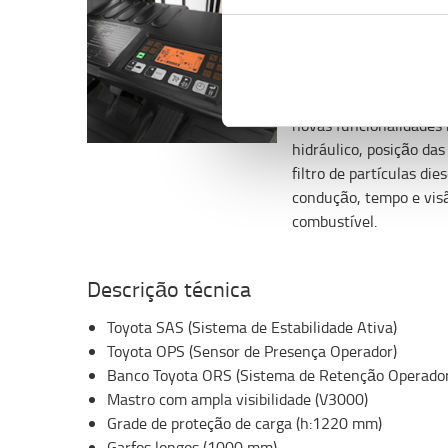
Ecrã tudo em um
O ecrã é fácil e intuiti
integrados, num único
produtividade e o conf
novas funcionalidades 
hidráulico, posição das
filtro de partículas die
condução, tempo e vis
combustível.
Descrição técnica
Toyota SAS (Sistema de Estabilidade Ativa)
Toyota OPS (Sensor de Presença Operador)
Banco Toyota ORS (Sistema de Retenção Operador
Mastro com ampla visibilidade (V3000)
Grade de proteção de carga (h:1220 mm)
Garfos longos (1000 mm)