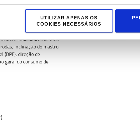
vo. Os controlos estão todos
UTILIZAR APENAS OS
PE
 ecrã, para aumentar a
COOKIES NECESSÁRIOS
orto dos operadores. As
incluem: indicadores de óleo
 rodas, inclinação do mastro,
sel (DPF), direção de
ão geral do consumo de
)