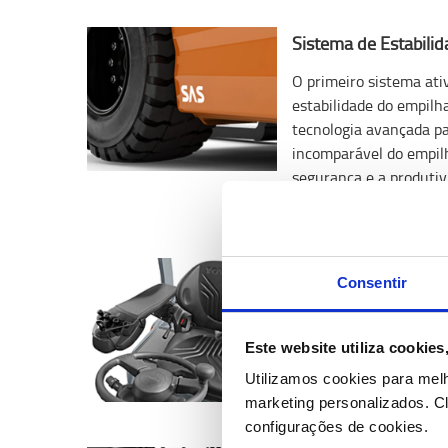
Sistema de Estabilid
O primeiro sistema ati
estabilidade do empilh
tecnologia avançada pa
incomparável do empil
segurança e a produtiv
manuseamento da carg
Operação confortáve
Consentir
O assento totalmente a
e lombar, o amplo espa
Este website utiliza cookie
de direção ajustável, 
Utilizamos cookies para mel
local de trabalho ergo
marketing personalizados.
Cl
configurações de cookies.