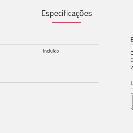
Especificações
E
Incluído
C
E
V
L