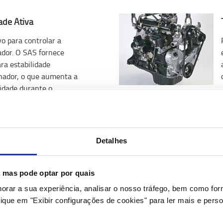
ade Ativa
vo para controlar a
ador. O SAS fornece
ra estabilidade
hador, o que aumenta a
idade durante o
a.
l
Detalhes
justável com apoios laterais
ço para as pernas e a coluna
s, mas pode optar por quais
oferecem a cada operador um
horar a sua experiência, analisar o nosso tráfego, bem como fo
nómico.
ique em "Exibir configurações de cookies" para ler mais e perso