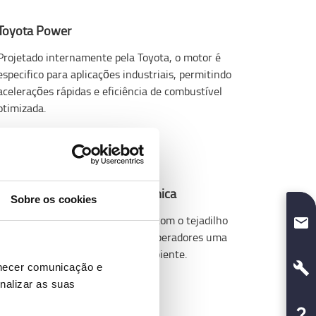
Toyota Power
Projetado internamente pela Toyota, o motor é
especifico para aplicações industriais, permitindo
acelerações rápidas e eficiência de combustível
otimizada.
Excelente visibilidade panorâmica
Sobre os cookies
O design do mastro em conjunto com o tejadilho
transparente proporcionam aos operadores uma
excelente visão da carga e do ambiente.
rnecer comunicação e
nalizar as suas