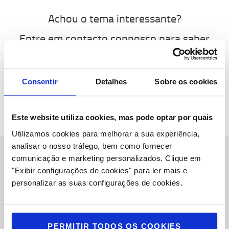
Achou o tema interessante?
Entre em contacto connosco para saber
mais ou explore a nossa biblioteca de
conteúdos.
Consentir
Detalhes
Sobre os cookies
CONTACTE-NOS
BIBLIOTECA DE CONTEÚDOS
Este website utiliza cookies, mas pode optar por quais
Utilizamos cookies para melhorar a sua experiência,
analisar o nosso tráfego, bem como fornecer
comunicação e marketing personalizados.
Clique em
Sobre Nós
"Exibir configurações de cookies" para ler mais e
personalizar as suas configurações de cookies.
Toyota Caetano Portugal, SA
Oportunidades de Emprego
PERMITIR TODOS OS COOKIES