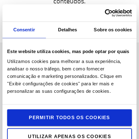
conteúdos.
CONTACTE-NOS
BIBLIOTECA DE CONTEÚDOS
Consentir
Detalhes
Sobre os cookies
Este website utiliza cookies, mas pode optar por quais
Utilizamos cookies para melhorar a sua experiência,
Sobre Nós
analisar o nosso tráfego, bem como fornecer
Toyota Caetano Portugal, SA
comunicação e marketing personalizados.
Clique em
"Exibir configurações de cookies" para ler mais e
Oportunidades de Emprego
personalizar as suas configurações de cookies.
Toyota Challenge 2025
Onde estamos
PERMITIR TODOS OS COOKIES
Porquê escolher Toyota
UTILIZAR APENAS OS COOKIES