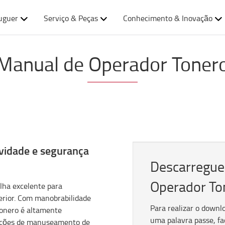
uguer
Serviço & Peças
Conhecimento & Inovação
Manual de Operador Toner
vidade e segurança
Descarregue
Operador To
lha excelente para
terior. Com manobrabilidade
Para realizar o downl
Tonero é altamente
uma palavra passe, fa
cações de manuseamento de