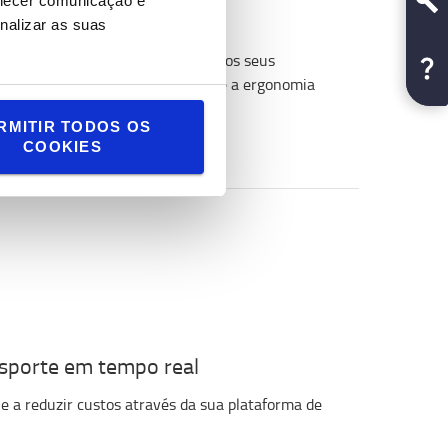
rnecer comunicação e
nalizar as suas
se da produtividade e ergonomia dos seus
ocessos e analisam a eficiência e a ergonomia
RMITIR TODOS OS
COOKIES
ansporte em tempo real
 e a reduzir custos através da sua plataforma de