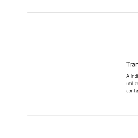
Tran
A Ind
utili
conte