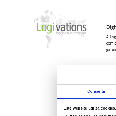
Dig
A Log
com c
garan
Consentir
Este website utiliza cookie
O F