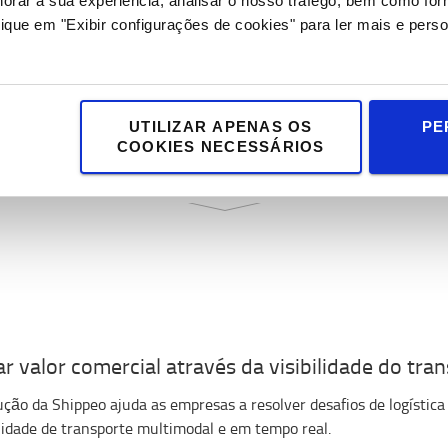
horar a sua experiência, analisar o nosso tráfego, bem como fo
ionários e Veículos
ique em "Exibir configurações de cookies" para ler mais e perso
ionMiners auxilia os planeadores de produção e logística na análi
ssos de trabalho manual. Os sensores wearable medem dados de pr
prendizagem automática.
UTILIZAR APENAS OS
PE
COOKIES NECESSÁRIOS
MOSTRAR MAIS
r valor comercial através da visibilidade do tr
ução da Shippeo ajuda as empresas a resolver desafios de logística
ilidade de transporte multimodal e em tempo real.