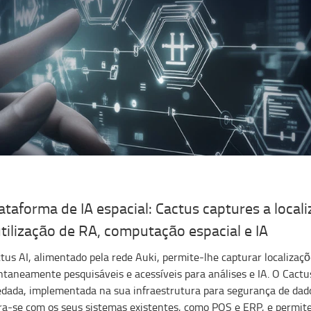
ataforma de IA espacial: Cactus captures a loca
tilização de RA, computação espacial e IA
tus AI, alimentado pela rede Auki, permite-lhe capturar localizaç
ntaneamente pesquisáveis ​​e acessíveis para análises e IA. O Cact
dada, implementada na sua infraestrutura para segurança de dados
ra-se com os seus sistemas existentes, como POS e ERP, e permite 