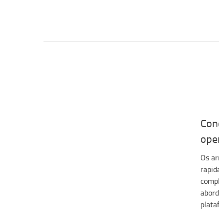
Con
ope
Os ar
rapid
compl
abord
plata