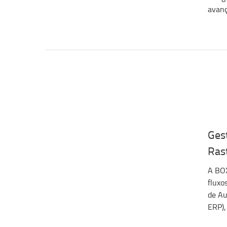
avanç
Ges
Ras
A BOX
fluxo
de Au
ERP),