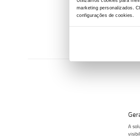
Utilizamos cookies para mel
Func
marketing personalizados.
Cl
configurações de cookies.
A Mot
proce
com a
Gera
A sol
visib