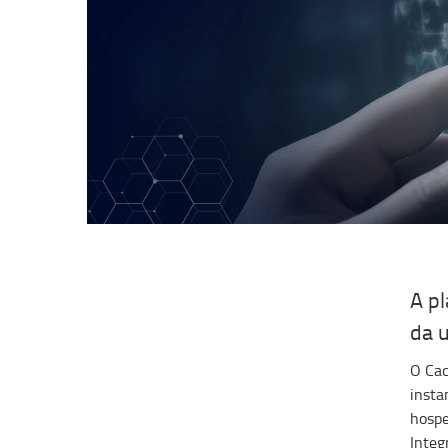
A pl
da u
O Cac
insta
hospe
Integ