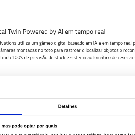
ital Twin Powered by AI em tempo real
ivations utiliza um gémeo digital baseado em IA e em tempo real 
âmaras montadas no teto para rastrear e localizar objetos e rec
tindo 100% de precisão de stock e sistema automático de reserva 
MOSTRAR MAIS
Detalhes
s, mas pode optar por quais
uturo da Análise de Processos: Capte Dados de 