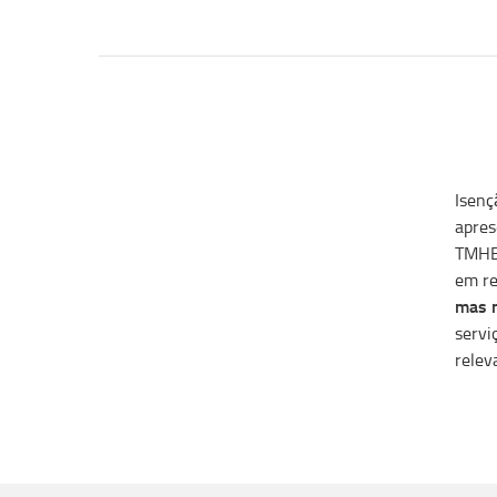
Isenç
apres
TMHE 
em re
mas n
servi
relev