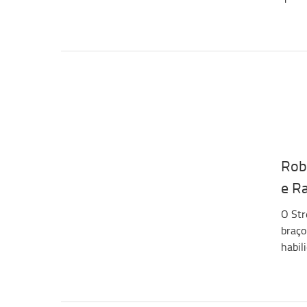
Rob
e R
O Str
braço
habil