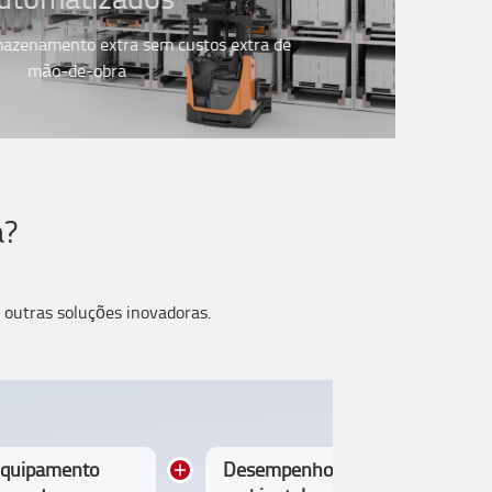
mazenamento extra sem custos extra de
mão-de-obra
a?
 outras soluções inovadoras.
quipamento
Desempenho