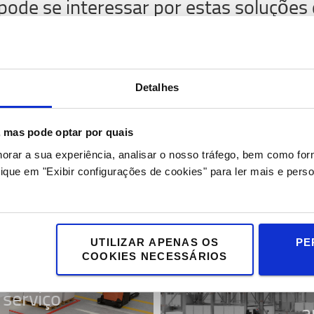
de se interessar por estas soluções 
Transportado
Detalhes
horizontal
tomatizados
s, mas pode optar por quais
automatizad
horar a sua experiência, analisar o nosso tráfego, bem como fo
e do seu armazém.
Transporte de paletes s
ique em "Exibir configurações de cookies" para ler mais e perso
empilhadores para taref
repetitivas.
UTILIZAR APENAS OS
PE
COOKIES NECESSÁRIOS
Armazena
serviço
a