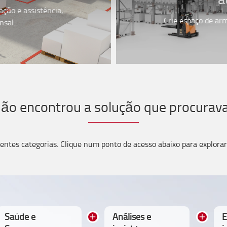
ação e assistência,
Crie espaço de ar
nsal.
ão encontrou a solução que procurav
ntes categorias. Clique num ponto de acesso abaixo para explorar
Saúde e
Análises e
E