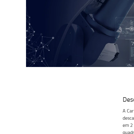
Des
A Car
desca
em 2 
quadr