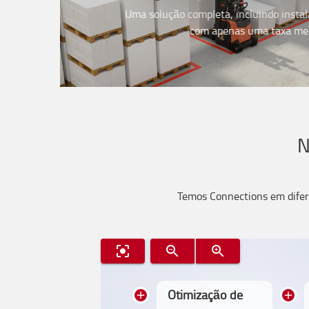
Uma solução completa, incluindo instal
com apenas uma taxa me
N
Temos Connections em difere
Otimização de