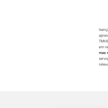
Isenç
apres
TMHE 
em re
mas n
servi
relev