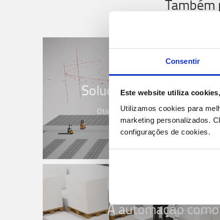
Também po
Consentir
Soluções e software au
Este website utiliza cookie
Utilizamos cookies para mel
Otimize a eficiência e a flexibilidad
marketing personalizados.
Cl
configurações de cookies.
A automação como 