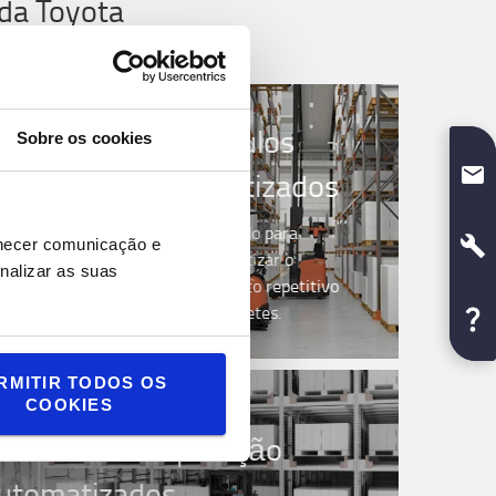
da Toyota
r
Veículos
Sobre os cookies
automatizados
a
Concebido para
rnecer comunicação e
automatizar o
em
nalizar as suas
manuseamento repetitivo
as
de paletes.
RMITIR TODOS OS
COOKIES
mento e recuperação
utomatizados