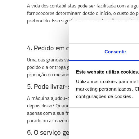
A vida dos contabilistas pode ser facilitada com alug
fornecedores determinam desde o início, o custo do p
pretendido. Isso significa que os custos são previsívei
4. Pedido em cima da hora? Sem prob
Consentir
Uma das grandes vantagens do aluguer de curta dura
pedido e a entrega geralmente é muito curto. Não é 
Este website utiliza cookie
produção do mesmo, o que significa que pode começar
Utilizamos cookies para mel
5. Pode livrar-se dele quando quiser
marketing personalizados.
Cl
configurações de cookies.
A máquina ajudou-o na época de Natal sem problema
depois disso? Quando a carga de trabalho volta ao no
apenas com a sua frota de empilhadores fixa. Em vez
parado no armazém, devolva o que alugou.
6. O serviço geralmente está incluído