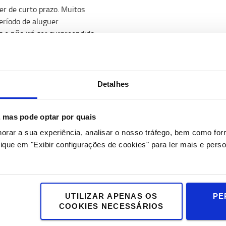
uer de curto prazo. Muitos
eríodo de aluguer
s e não irá ser surpreendido.
lemas
Detalhes
ção é que o tempo entre o
necessário esperar a
s, mas pode optar por quais
 imediatamente a utilizá-lo.
horar a sua experiência, analisar o nosso tráfego, bem como fo
ique em "Exibir configurações de cookies" para ler mais e perso
s, mas o que acontece
rmal, pode gerir o negócio
 de passar a ter equipamento
UTILIZAR APENAS OS
PE
COOKIES NECESSÁRIOS