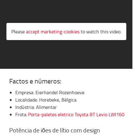
Please
accept marketing-cookies
to watch this video.
Factos
e números:
Empresa:
Eierhandel Rozenhoeve
Localidade: Horebeke, Bélgica
Indústria: Alimentar
Frota:
Porta-paletes eletrico Toyota BT Levio LWI160
Potência de
iões
de lítio
com
design