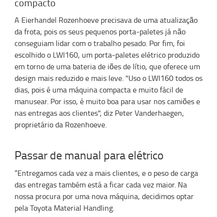
compacto
A
Eierhandel
Rozenhoeve
precisava de uma atualização
da frota
, pois
os
seus pequenos porta-paletes
já
não
conseguiam lidar com o trabalho pesado. Por fim, foi
escolhido o LWI160, um porta-paletes elétrico
produzido
em torno de uma bateria de
iões
de lítio, que oferece um
design
mais reduzido
e mais leve. "Uso o LWI160 todos os
dias, pois é uma máquina compacta e muito fácil de
manusear.
Por isso, é muito boa
para us
ar nos camiões
e
nas
entregas aos clientes", diz Pet
er
Vanderhaegen
,
proprietário da
Rozenhoeve
.
Passar de manual para elétrico
“Entregamos cada vez a mais clientes, e o peso de carga
das entregas também está a ficar cada vez maior. Na
nossa procura por uma nova máquina, decidimos optar
pela Toyota Material Handling.