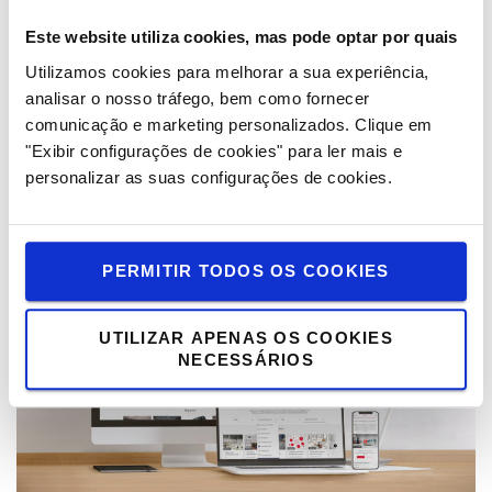
Este website utiliza cookies, mas pode optar por quais
Baterias de iões de lítio
Utilizamos cookies para melhorar a sua experiência,
analisar o nosso tráfego, bem como fornecer
Ao investir em baterias de iões de lítio vai eliminar as
comunicação e marketing personalizados.
Clique em
habituais preocupações operacionais, potenciando a
"Exibir configurações de cookies" para ler mais e
produtividade da sua operação.
personalizar as suas configurações de cookies.
Saiba mais >
PERMITIR TODOS OS COOKIES
UTILIZAR APENAS OS COOKIES
NECESSÁRIOS