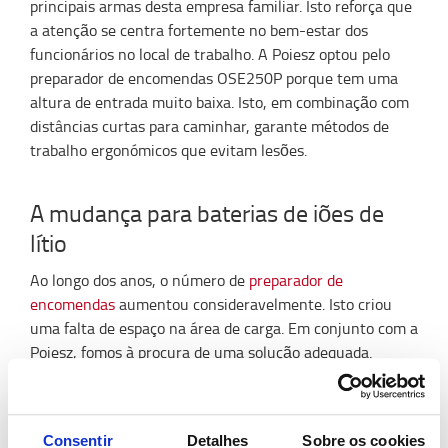
principais armas desta empresa familiar. Isto reforça que
a atenção se centra fortemente no bem-estar dos
funcionários no local de trabalho. A Poiesz optou pelo
preparador de encomendas OSE250P porque tem uma
altura de entrada muito baixa. Isto, em combinação com
distâncias curtas para caminhar, garante métodos de
trabalho ergonómicos que evitam lesões.
A mudança para baterias de iões de
lítio
Ao longo dos anos, o número de
preparador de
encomendas
aumentou consideravelmente. Isto criou
uma falta de espaço na área de carga. Em conjunto com a
Poiesz, fomos à procura de uma solução adequada.
A solução mais adequada foi mudar de equipamentos
com uma
bateria de iões de lítio
, em vez de uma bateria
de chumbo-ácido. A capacidade do espaço de carga foi
Consentir
Detalhes
Sobre os cookies