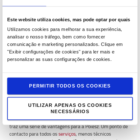
alargada, uma vez que é possível carregar em intervalos
e em locais diferentes. Uma vantagem adicional é que o
pack de energia iões de lítio, desenvolvido e produzido
Este website utiliza cookies, mas pode optar por quais
internamente pela Toyota, não necessita de manutenção
Utilizamos cookies para melhorar a sua experiência,
e tem uma vida útil mais longa do que a bateria
analisar o nosso tráfego, bem como fornecer
tradicional de chumbo-ácido.
comunicação e marketing personalizados.
Clique em
Poiesz ainda utiliza equipamentos construídos em 2000.
"Exibir configurações de cookies" para ler mais e
Espera-se que os novos equipamentos possam utilizar
personalizar as suas configurações de cookies.
um único pack de energia durante toda a sua vida útil, o
que reduzirá ainda mais os custos operacionais.
PERMITIR TODOS OS COOKIES
Serviço da Toyota Material Handling
Há muitos anos que os técnicos da Toyota Material
UTILIZAR APENAS OS COOKIES
Handling fazem a manutenção da maioria da frota de
NECESSÁRIOS
empilhadores, composta por várias marcas. Este facto
traz uma série de vantagens para a Poiesz. Um ponto de
contacto para todos os
serviços
, menos técnicos