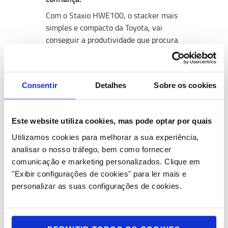
Com o Staxio HWE100, o stacker mais
simples e compacto da Toyota, vai
conseguir a produtividade que procura
para o seu negócio. E se juntar a nova
Toyota Proace City também vai
conseguir carregar valores como a
Consentir
Detalhes
Sobre os cookies
confiança e tranquilidade, em cada
viagem que faz. Uma parceria à altura
do seu negócio, carregada de
Este website utiliza cookies, mas pode optar por quais
rentabilidade.
Utilizamos cookies para melhorar a sua experiência,
Um negócio imperdível
analisar o nosso tráfego, bem como fornecer
Ao aproveitar esta campanha o BT
comunicação e marketing personalizados.
Clique em
Staxio HWE100, fica com o valor
"Exibir configurações de cookies" para ler mais e
promocional de 4.750€ + IVA. Mas
personalizar as suas configurações de cookies.
porquê ficar por aqui?
A nova Toyota
Proace City
pode ser sua por apenas
230/mês + IVA.