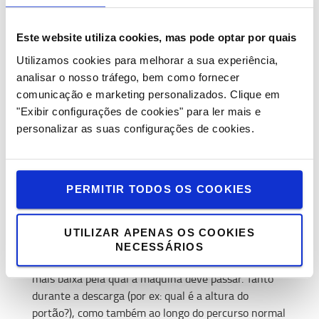
3. Tenho que pagar pelos danos?
Apenas é responsável pelo custo do serviço, se o
Este website utiliza cookies, mas pode optar por quais
dano ocorreu devido a descuido ou uso indevido. O
Utilizamos cookies para melhorar a sua experiência,
desgaste ou defeitos de fábrica são obviamente
analisar o nosso tráfego, bem como fornecer
cobertos pelo contrato.
comunicação e marketing personalizados.
Clique em
4. O que preciso de saber para alugar o
"Exibir configurações de cookies" para ler mais e
equipamento certo?
personalizar as suas configurações de cookies.
Qual a finalidade da utilização
- A que altura precisa de elevar a carga
- Quanto pesa a carga
PERMITIR TODOS OS COOKIES
- Se existe alguma restrição de altura *
- Se possui um cais de carga **
UTILIZAR APENAS OS COOKIES
NECESSÁRIOS
Com restrições de altura, pretende-se saber a altura
mais baixa pela qual a máquina deve passar. Tanto
durante a descarga (por ex: qual é a altura do
portão?), como também ao longo do percurso normal