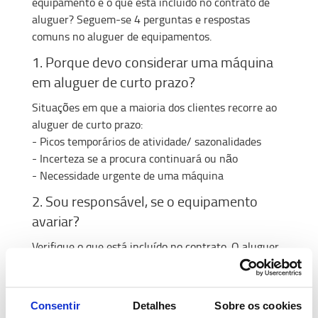
equipamento e o que está incluído no contrato de
aluguer? Seguem-se 4 perguntas e respostas
comuns no aluguer de equipamentos.
1. Porque devo considerar uma máquina
em aluguer de curto prazo?
Situações em que a maioria dos clientes recorre ao
aluguer de curto prazo:
- Picos temporários de atividade/ sazonalidades
- Incerteza se a procura continuará ou não
- Necessidade urgente de uma máquina
2. Sou responsável, se o equipamento
avariar?
Verifique o que está incluído no contrato. O aluguer
da Toyota inclui o serviço e um pequeno valor
adicional para Seguro de Casco e Responsabilidade
Civil, por anomalia Técnica.
Consentir
Detalhes
Sobre os cookies