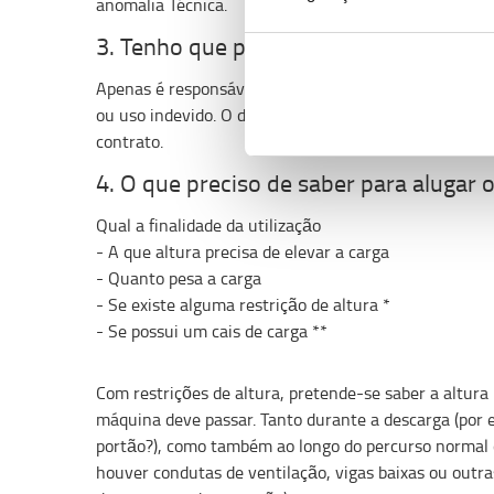
anomalia Técnica.
3. Tenho que pagar pelos danos?
Apenas é responsável pelo custo do serviço, se o dan
ou uso indevido. O desgaste ou defeitos de fábrica s
contrato.
4. O que preciso de saber para alugar
Qual a finalidade da utilização
- A que altura precisa de elevar a carga
- Quanto pesa a carga
- Se existe alguma restrição de altura *
- Se possui um cais de carga **
Com restrições de altura, pretende-se saber a altura 
máquina deve passar. Tanto durante a descarga (por ex
portão?), como também ao longo do percurso normal d
houver condutas de ventilação, vigas baixas ou outras