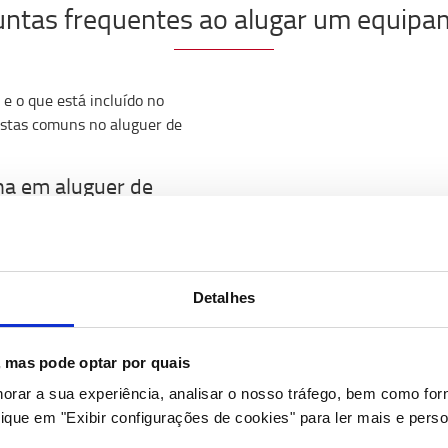
ntas frequentes ao alugar um equip
e o que está incluído no
ostas comuns no aluguer de
na em aluguer de
luguer de curto prazo:
Detalhes
avariar?
s, mas pode optar por quais
horar a sua experiência, analisar o nosso tráfego, bem como fo
a Toyota inclui o serviço e
ique em "Exibir configurações de cookies" para ler mais e perso
sponsabilidade Civil, por