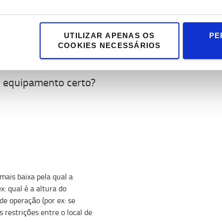
UTILIZAR APENAS OS
PE
o ocorreu devido a descuido
COOKIES NECESSÁRIOS
ão obviamente cobertos pelo
 o equipamento certo?
mais baixa pela qual a
: qual é a altura do
e operação (por ex: se
 restrições entre o local de