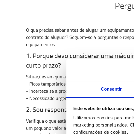
Pergu
O que precisa saber antes de alugar um equipamento 
contrato de aluguer? Seguem-se 4 perguntas e resp
equipamentos.
1. Porque devo considerar uma máqui
curto prazo?
Situações em que a maioria dos clientes recorre ao a
- Picos temporários de atividade/ sazonalidades
Consentir
- Incerteza se a procura continuará ou não
- Necessidade urgente de uma máquina
2. Sou responsável, se o equipamento 
Este website utiliza cookie
Utilizamos cookies para mel
Verifique o que está incluído no contrato. O aluguer d
marketing personalizados.
Cl
um pequeno valor adicional para Seguro de Casco e Re
configurações de cookies.