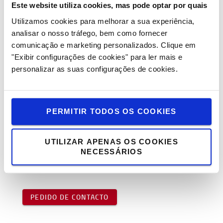
Precisa alugar equipamento para
Este website utiliza cookies, mas pode optar por quais
movimentar cargas?
Utilizamos cookies para melhorar a sua experiência,
analisar o nosso tráfego, bem como fornecer
Reservar Aluguer
Pode,
selecionando o tipo de
comunicação e marketing personalizados.
Clique em
equipamento pretendido.
"Exibir configurações de cookies" para ler mais e
Será sempre contactado pela nossa equipa, para
personalizar as suas configurações de cookies.
confirmar a reserva.
Pode cancelar a reserva gratuitamente (até 2 dias
antes do início do Aluguer).
PERMITIR TODOS OS COOKIES
Se pretende ser contactado, para aconselhamento
UTILIZAR APENAS OS COOKIES
personalizado sobre a nossa oferta de ACP (Aluguer
NECESSÁRIOS
de Curto Prazo) preencha o pedido de contacto.
PEDIDO DE CONTACTO