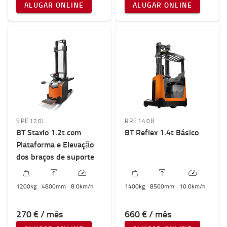
1200mm
-
2500mm
ALUGAR ONLINE
ALUGAR ONLINE
SPE120L
RRE140B
BT Staxio 1.2t com
BT Reflex 1.4t Básico
Plataforma e Elevação
dos braços de suporte
1200
kg
4800
mm
8.0
km/h
1400
kg
8500
mm
10.0
km/h
270 € / mês
660 € / mês