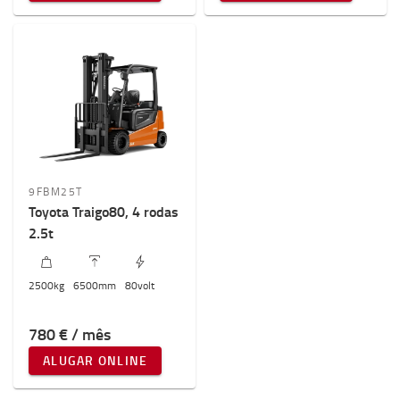
9FBM25T
Toyota Traigo80, 4 rodas
2.5t
2500
kg
6500
mm
80
volt
780 € / mês
ALUGAR ONLINE