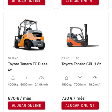
ALUGAR ONLINE
ALUGAR ONLINE
8FD40F
02-8FGF18
Toyota Tonero TC Diesel
Toyota Tonero GPL 1.8t
4t
4000
kg
6000
mm
24.0
km/h
1800
kg
7000
mm
19.0
km/h
870 € / mês
720 € / mês
ALUGAR ONLINE
ALUGAR ONLINE