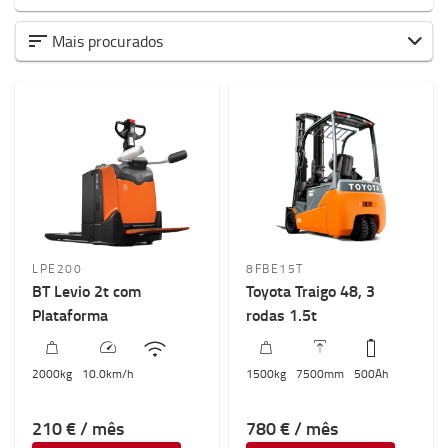
Tipo
Mais procurados
Porta paletes elétricos
(4)
Stackers elétricos
(6)
Preparadores de encomendas
(1)
Empilhadores retráteis
(3)
Empilhadores elétricos
(8)
Empilhadores diesel/gás
(9)
Capacidade de carga
LPE200
8FBE15T
BT Levio 2t com
1000kg
-
5000kg
Toyota Traigo 48, 3
Plataforma
rodas 1.5t
Elevação
200mm
-
13000mm
2000
kg
10.0
km/h
1500
kg
7500
mm
500
Ah
210 € / mês
780 € / mês
Altura máxima da máquina