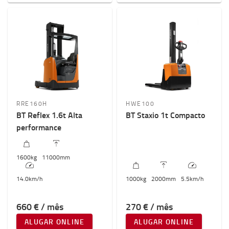
RRE160H
HWE100
BT Reflex 1.6t Alta
BT Staxio 1t Compacto
performance
1600
kg
11000
mm
14.0
km/h
1000
kg
2000
mm
5.5
km/h
660 € / mês
270 € / mês
ALUGAR ONLINE
ALUGAR ONLINE